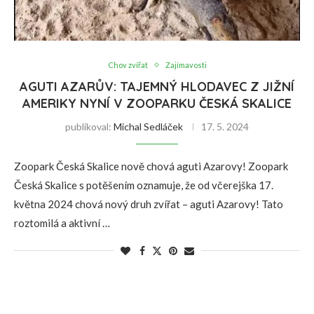
Chov zvířat
Zajímavosti
AGUTI AZARŮV: TAJEMNÝ HLODAVEC Z JIŽNÍ
AMERIKY NYNÍ V ZOOPARKU ČESKÁ SKALICE
publikoval:
Michal Sedláček
17. 5. 2024
Zoopark Česká Skalice nově chová aguti Azarovy! Zoopark
Česká Skalice s potěšením oznamuje, že od včerejška 17.
května 2024 chová nový druh zvířat – aguti Azarovy! Tato
roztomilá a aktivní …