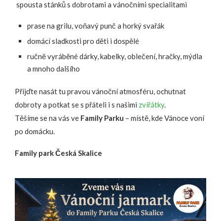
spousta stánků s dobrotami a vánočními specialitami
prase na grilu, voňavý punč a horký svařák
domácí sladkosti pro děti i dospělé
ručně vyráběné dárky, kabelky, oblečení, hračky, mýdla
a mnoho dalšího
Přijďte nasát tu pravou vánoční atmosféru, ochutnat
dobroty a potkat se s přáteli i s našimi
zvířátky
.
Těšíme se na vás ve
Family Parku
– místě, kde Vánoce voní
po domácku.
Family park Česká Skalice