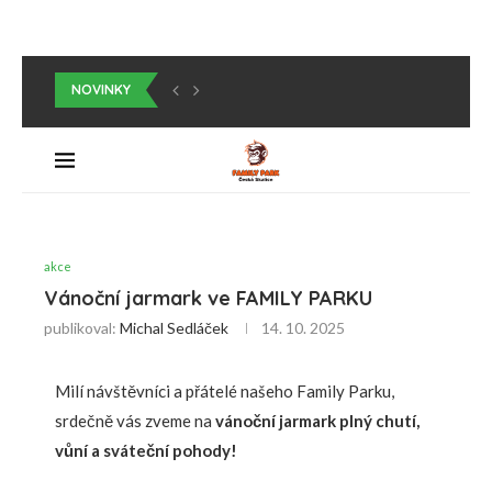
NOVINKY
POZVÁNKA PRO ŠKOLY A ŠKOLKY
POZVÁNKA NA OTEVŘENÍ ZOO PARKU ČESKÁ SKALICE!
ČESKOSKALICKÝ DĚTSKÝ DEN
NABÍZÍME ZAPŮJČENÍ COOL KOSTÝMŮ
ZAHÁJILI JSME PRODEJ ZÁŽITKOVÝCH CERTIFIKÁTŮ
VÁNOČNÍ JARMARK VE FAMILY PARKU
ČESKOSKALICKÝ DĚTSKÝ DEN
VELIKONOČNÍ JARMARK
MĚNÍME SE NA FAMILYPARK
HEJTMAN KRÁLOVEHRADECKÉHO KRAJE POKŘTIL NAŠE SERVALY
SOUTĚŽ PRO DĚTI O CENY
akce
Vánoční jarmark ve FAMILY PARKU
publikoval:
Michal Sedláček
14. 10. 2025
Milí návštěvníci a přátelé našeho Family Parku,
srdečně vás zveme na
vánoční jarmark plný chutí,
vůní a sváteční pohody!