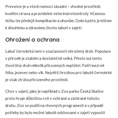
Prevence je u všech nemocí zásadní – vhodné prostředí,
kvalitní strava a pravidelné veterinární kontroly. Včasnou
léčbu lze předejít komplikacím a úhynům. Dobrá péče je klíčem
k dlouhému a zdravému životu labutí v zajetí.
Ohrožení a ochrana
Labuť černokrká není v současnosti ohrožený druh. Populace
v přírodě je stabilní a dostatečně velká. Přesto má tento
živočišný druh několik přirozených nepřátel. Patří mezi ně
liška, jezevec nebo vlk. Největší hrozbou pro labutě černokrké
je však ztráta přirozeného prostředí.
Chov v zajetí, jako je například v Zoo parku Česká Skalice
proto hraje důležitou roli v ochraně a záchraně tohoto
druhu. Zoo se podílí na chovných programech a v případě
potřeby by bylo možné labutě odchované v zajetí vypustit