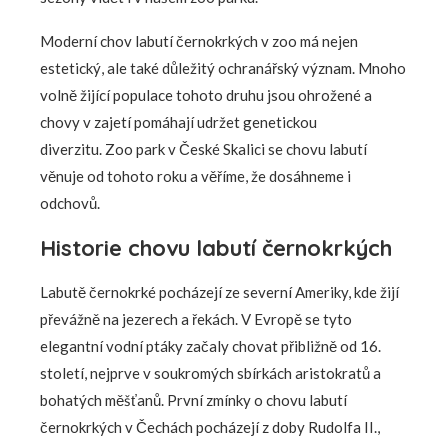
Moderní chov labutí černokrkých v zoo má nejen
estetický, ale také důležitý ochranářský význam. Mnoho
volně žijící populace tohoto druhu jsou ohrožené a
chovy v zajetí pomáhají udržet genetickou
diverzitu. Zoo park v České Skalici se chovu labutí
věnuje od tohoto roku a věříme, že dosáhneme i
odchovů.
Historie chovu labutí černokrkých
Labutě černokrké pocházejí ze severní Ameriky, kde žijí
převážně na jezerech a řekách. V Evropě se tyto
elegantní vodní ptáky začaly chovat přibližně od 16.
století, nejprve v soukromých sbírkách aristokratů a
bohatých měšťanů. První zmínky o chovu labutí
černokrkých v Čechách pocházejí z doby Rudolfa II.,