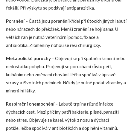
fekálií. Při výskytu se podávají antiparazitika.
Poranění
– Častá jsou poranění křídel při útocích jiných labutí
nebo nárazech do překážek. Menší zranění se hojí sama. U
větších ran je nutná veterinární pomoc, fixace a
antibiotika. Zlomeniny nohou se řeší chirurgicky.
Metabolické poruchy
– Objevují se při špatném krmení nebo
nedostatku pohybu. Projevují se poruchami růstu peří,
kulháním nebo změnami chování. léčba spočívá v úpravě
stravy a životních podmínek. Někdy je nutné podat vitamíny a
minerální látky.
Respirační onemocnění
– Labutě trpí na různé infekce
dýchacích cest. Mezi příčiny patří bakterie, plísně, paraziti
nebo stres. Objevuje se kašel, výtok z nosu a dýchací
potíže. léčba spočívá v antibiotikách a doplnění vitamínů.