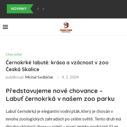
NOVINKY
ČESKOSKALICKÝ DĚTSKÝ DEN
NABÍZÍME ZAPŮJČENÍ COOL KOSTÝMŮ
ZAHÁJILI JSME PRODEJ ZÁŽITKOVÝCH CERTIFIKÁTŮ
VÁNOČNÍ JARMARK VE FAMILY PARKU
ČESKOSKALICKÝ DĚTSKÝ DEN
VELIKONOČNÍ JARMARK
MĚNÍME SE NA FAMILYPARK
HEJTMAN KRÁLOVEHRADECKÉHO KRAJE POKŘTIL NAŠE SERVALY
SOUTĚŽ PRO DĚTI O CENY
Chov zvířat
Černokrké labutě: krása a vzácnost v zoo
Česká Skalice
publikoval:
Michal Sedláček
4. 2. 2024
Představujeme nové chovance –
Labuť černokrká v našem zoo parku
Labuť černokrká je elegantní vodní pták, který je chován v
mnoha zoologických zahradách po celém světě. Tento druh má
dlouhou historii chovu v zajetí – první zmínky pocházejí již ze