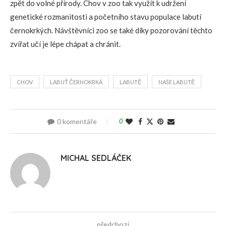
zpět do volné přírody. Chov v zoo tak využít k udržení
genetické rozmanitosti a početního stavu populace labutí
černokrkých. Návštěvníci zoo se také díky pozorování těchto
zvířat učí je lépe chápat a chránit.
CHOV
LABUŤ ČERNOKRKÁ
LABUTĚ
NAŠE LABUTĚ
0 komentáře
0
MICHAL SEDLÁČEK
předchozí