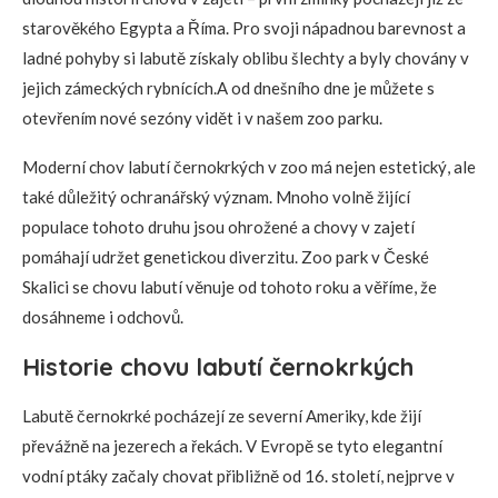
starověkého Egypta a Říma. Pro svoji nápadnou barevnost a
ladné pohyby si labutě získaly oblibu šlechty a byly chovány v
jejich zámeckých rybnících.A od dnešního dne je můžete s
otevřením nové sezóny vidět i v našem zoo parku.
Moderní chov labutí černokrkých v zoo má nejen estetický, ale
také důležitý ochranářský význam. Mnoho volně žijící
populace tohoto druhu jsou ohrožené a chovy v zajetí
pomáhají udržet genetickou diverzitu. Zoo park v České
Skalici se chovu labutí věnuje od tohoto roku a věříme, že
dosáhneme i odchovů.
Historie chovu labutí černokrkých
Labutě černokrké pocházejí ze severní Ameriky, kde žijí
převážně na jezerech a řekách. V Evropě se tyto elegantní
vodní ptáky začaly chovat přibližně od 16. století, nejprve v