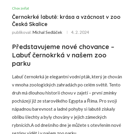
Chov zvířat
Černokrké labutě: krása a vzácnost v zoo
Česká Skalice
publikoval:
Michal Sedláček
4. 2. 2024
Představujeme nové chovance –
Labuť černokrká v našem zoo
parku
Labuť černokrká je elegantní vodní pták, který je chován
v mnoha zoologických zahradách po celém světě. Tento
druh má dlouhou historii chovu v zajetí – první zmínky
pocházejí již ze starověkého Egypta a Říma. Pro svoji
nápadnou barevnost a ladné pohyby si labutě získaly
oblibu šlechty a byly chovány v jejich zámeckých
rybnících.A od dnešního dne je můžete s otevřením nové
sezóny vidět i v našem zoo parku.