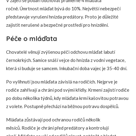
V zajetí se podaří odchovat průměrně 4 mláďata
ročně. Úmrtnost mláďat bývá do 10%. Největší nebezpečí
představuje vyrušení hnízda predátory. Proto je důležité
zajistit nerušené a bezpečné prostředí pro hnízdění.
Péče o mláďata
Chovatelé věnují zvýšenou péči odchovu mláďat labutí
černokrkých. Samice snáší vejce do hnízda z vodní vegetace,
která si buduje se samcem. Inkubační doba vajec je 35-40 dní.
Po vylíhnutí jsou mláďata závislá na rodičích. Nejprve je
rodiče zahřívají a chrání pod svými křídly. Krmení zajistí rodiče
po dobu několika týdnů, kdy mláďata krmí kašovitou potravou
z volete. Postupně přechází na běžnou potravu dospělců.
Mláďata zůstávají pod ochranou rodičů několik
měsíců. Rodiče je chrání před predátory a kontrolují