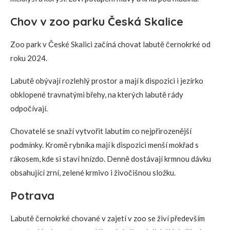
Chov v zoo parku Česká Skalice
Zoo park v České Skalici začíná chovat labutě černokrké od
roku 2024.
Labutě obývají rozlehlý prostor a mají k dispozici i jezírko
obklopené travnatými břehy, na kterých labutě rády
odpočívají.
Chovatelé se snaží vytvořit labutím co nejpřirozenější
podmínky. Kromě rybníka mají k dispozici menší mokřad s
rákosem, kde si staví hnízdo. Denně dostávají krmnou dávku
obsahující zrní, zelené krmivo i živočišnou složku.
Potrava
Labutě černokrké chované v zajetí v zoo se živí především