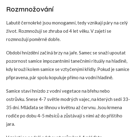
Rozmnožování
Labutě černokrké jsou monogamní, tedy vznikají páry na celý
život. Rozmnožují se zhruba od 4 let věku. V zajetí se
rozmnožují poměrně dobře.
Období hnízdění začíná brzy na jaře. Samec se snaží upoutat
pozornost samice impozantními tanečními rituály na hladině,
kdy krouží kolem samice se vztyčenými křídly. Pokud je samice
připravena, pár spolu kopuluje přímo na vodní hladině.
Samice staví hnízdo z vodní vegetace na břehu nebo
ostrůvku. Snese 4-7 světle modrých vajec, na kterých sedí 33-
35 dní. Mláďata se líhnou v květnu až červnu. Jsou krmena
rodiče po dobu 4-5 měsíců a zůstávají s nimi až do příštího
jara.