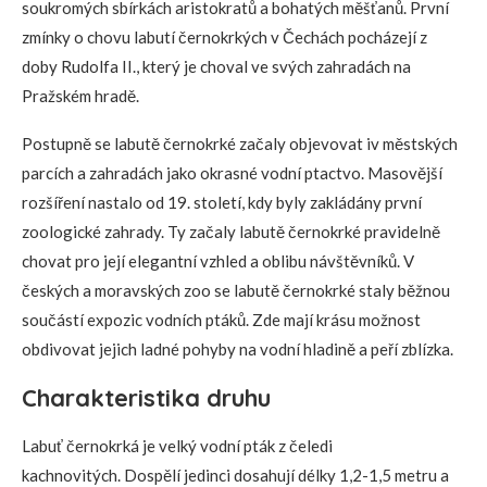
soukromých sbírkách aristokratů a bohatých měšťanů. První
zmínky o chovu labutí černokrkých v Čechách pocházejí z
doby Rudolfa II., který je choval ve svých zahradách na
Pražském hradě.
Postupně se labutě černokrké začaly objevovat iv městských
parcích a zahradách jako okrasné vodní ptactvo. Masovější
rozšíření nastalo od 19. století, kdy byly zakládány první
zoologické zahrady. Ty začaly labutě černokrké pravidelně
chovat pro její elegantní vzhled a oblibu návštěvníků. V
českých a moravských zoo se labutě černokrké staly běžnou
součástí expozic vodních ptáků. Zde mají krásu možnost
obdivovat jejich ladné pohyby na vodní hladině a peří zblízka.
Charakteristika druhu
Labuť černokrká je velký vodní pták z čeledi
kachnovitých. Dospělí jedinci dosahují délky 1,2-1,5 metru a