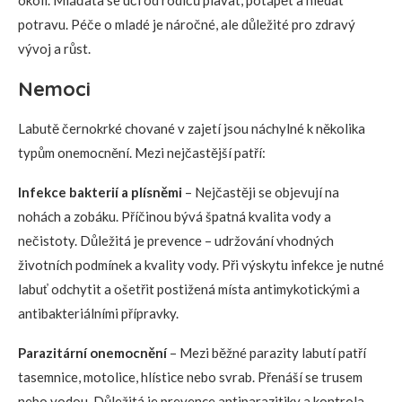
okolí. Mláďata se učí od rodičů plavat, potápět a hledat
potravu. Péče o mladé je náročné, ale důležité pro zdravý
vývoj a růst.
Nemoci
Labutě černokrké chované v zajetí jsou náchylné k několika
typům onemocnění. Mezi nejčastější patří:
Infekce bakterií a plísněmi
– Nejčastěji se objevují na
nohách a zobáku. Příčinou bývá špatná kvalita vody a
nečistoty. Důležitá je prevence – udržování vhodných
životních podmínek a kvality vody. Při výskytu infekce je nutné
labuť odchytit a ošetřit postižená místa antimykotickými a
antibakteriálními přípravky.
Parazitární onemocnění
– Mezi běžné parazity labutí patří
tasemnice, motolice, hlístice nebo svrab. Přenáší se trusem
nebo vodou. Důležitá je prevence antiparazitiky a kontrola