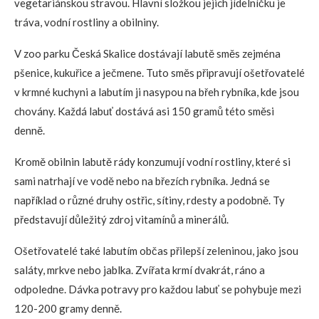
vegetariánskou stravou. Hlavní složkou jejich jídelníčku je
tráva, vodní rostliny a obilniny.
V zoo parku Česká Skalice dostávají labutě směs zejména
pšenice, kukuřice a ječmene. Tuto směs připravují ošetřovatelé
v krmné kuchyni a labutím ji nasypou na břeh rybníka, kde jsou
chovány. Každá labuť dostává asi 150 gramů této směsi
denně.
Kromě obilnin labutě rády konzumují vodní rostliny, které si
sami natrhají ve vodě nebo na březích rybníka. Jedná se
například o různé druhy ostřic, sítiny, rdesty a podobně. Ty
představují důležitý zdroj vitamínů a minerálů.
Ošetřovatelé také labutím občas přilepší zeleninou, jako jsou
saláty, mrkve nebo jablka. Zvířata krmí dvakrát, ráno a
odpoledne. Dávka potravy pro každou labuť se pohybuje mezi
120-200 gramy denně.