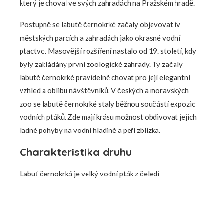
který je choval ve svých zahradách na Pražském hradě.
Postupně se labutě černokrké začaly objevovat iv
městských parcích a zahradách jako okrasné vodní
ptactvo. Masovější rozšíření nastalo od 19. století, kdy
byly zakládány první zoologické zahrady. Ty začaly
labutě černokrké pravidelně chovat pro její elegantní
vzhled a oblibu návštěvníků. V českých a moravských
zoo se labutě černokrké staly běžnou součástí expozic
vodních ptáků. Zde mají krásu možnost obdivovat jejich
ladné pohyby na vodní hladině a peří zblízka.
Charakteristika druhu
Labuť černokrká je velký vodní pták z čeledi
kachnovitých. Dospělí jedinci dosahují délky 1,2-1,5
metru a váhy 7-13 kg. Mají typické bílé peří s černě
zbarveným krkem, zobákem a končetinami. Samci jsou