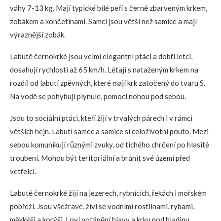
váhy 7-13 kg. Mají typické bílé peří s černě zbarveným krkem,
zobákem a končetinami. Samci jsou větší než samice a mají
výraznější zobák.
Labutě černokrké jsou velmi elegantní ptáci a dobří letci,
dosahují rychlosti až 65 km/h. Létají s nataženým krkem na
rozdíl od labutí zpěvných, které mají krk zatočený do tvaru S.
Na vodě se pohybují plynule, pomocí nohou pod sebou.
Jsou to sociální ptáci, kteří žijí v trvalých párech i v rámci
větších hejn. Labutí samec a samice si celoživotní pouto. Mezi
sebou komunikují různými zvuky, od tichého chrčení po hlasité
troubení. Mohou být teritoriální a bránit své území před
vetřelci.
Labutě černokrké žijí na jezerech, rybnících, řekách i mořském
pobřeží. Jsou všežravé, živí se vodními rostlinami, rybami,
měkkýši a korýši. Loví potápění hlavy a krku pod hladinu.